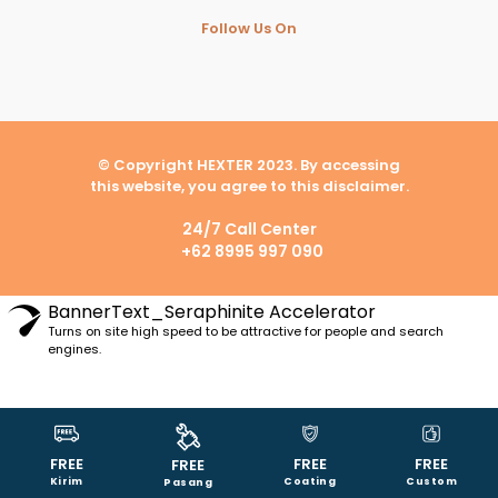
Follow Us On
© Copyright HEXTER 2023. By accessing
this website, you agree to this disclaimer.
24/7 Call Center
+62 8995 997 090
BannerText_Seraphinite Accelerator
Turns on site high speed to be attractive for people and search
engines.
FREE
FREE
FREE
FREE
Kirim
Coating
Custom
Pasang